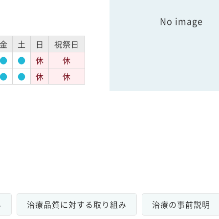
No image
金
土
日
祝祭日
●
●
休
休
●
●
休
休
み
治療品質に対する取り組み
治療の事前説明