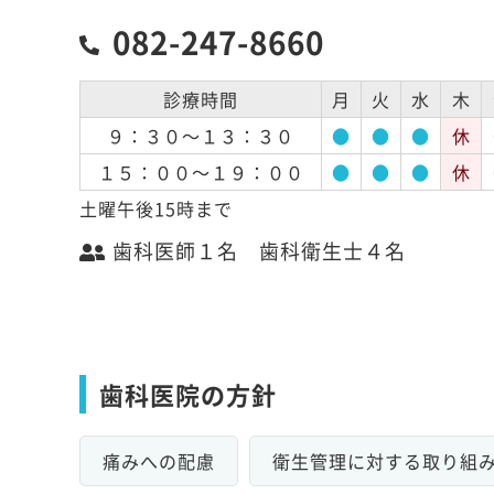
082-247-8660
診療時間
月
火
水
木
９：３０～１３：３０
●
●
●
休
１５：００～１９：００
●
●
●
休
土曜午後15時まで
歯科医師１名 歯科衛生士４名
歯科医院の方針
痛みへの配慮
衛生管理に対する取り組