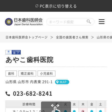
PC表示に切り替える
日本歯科医師会トップページ
全国の歯医者さん検索
山形県の
あやこ歯科医院
歯科
矯正歯科
小児歯科
山形県 山形市 内表東 291-1
MAP
023-682-8241
診療時間
月
火
水
木
金
土
日
９：００～１２：００
●
●
●
休
●
●
休