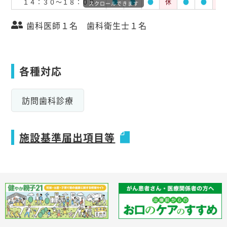
１４：３０～１８：００
●
●
●
休
●
●
休
スクロールできます
歯科医師１名 歯科衛生士１名
各種対応
訪問歯科診療
施設基準届出項目等