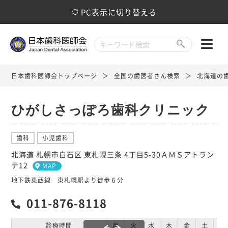
PC表示に切り替える
日本歯科医師会トップページ
全国の歯医者さん検索
北海道の
ひがしさっぽろ歯科クリニック
歯科
小児歯科
北海道 札幌市白石区 東札幌三条 4丁目5-30ＡＭＳアトラン
テ12
MAP
地下鉄東西線 東札幌駅より徒歩６分
011-876-8118
診療時間
月
火
水
木
金
土
日