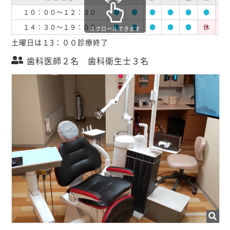
１０：００～１２：３０
●
●
●
●
●
●
休
１４：３０～１９：００
●
●
●
●
●
休
休
スクロールできます
土曜日は１3：００診療終了
歯科医師２名 歯科衛生士３名