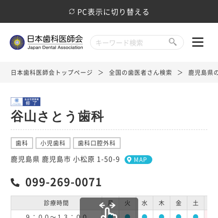
PC表示に切り替える
日本歯科医師会トップページ
全国の歯医者さん検索
鹿児島県
谷山さとう歯科
歯科
小児歯科
歯科口腔外科
鹿児島県 鹿児島市 小松原 1-50-9
MAP
099-269-0071
診療時間
月
火
水
木
金
土
日
９：００～１３：００
●
●
●
●
●
●
休