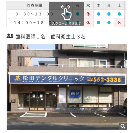
診療時間
月
火
水
木
金
土
日
９：３０～１３：００
●
●
休
●
●
●
休
１４：００～１８：３０
●
●
休
●
●
休
休
スクロールできます
歯科医師１名 歯科衛生士３名