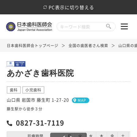
PC表示に切り替える
日本歯科医師会トップページ
全国の歯医者さん検索
山口県の
あかざき歯科医院
歯科
小児歯科
山口県 岩国市 藤生町 1-27-20
MAP
藤生駅から徒歩３分
0827-31-7119
診療時間
月
火
水
木
金
土
日