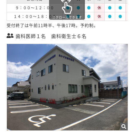
９：００～１２：００
●
●
●
休
●
●
休
１４：００～１８：００
●
●
●
休
●
●
休
スクロールできます
受付終了は午前11時半、午後17時。予約制。
歯科医師１名 歯科衛生士６名