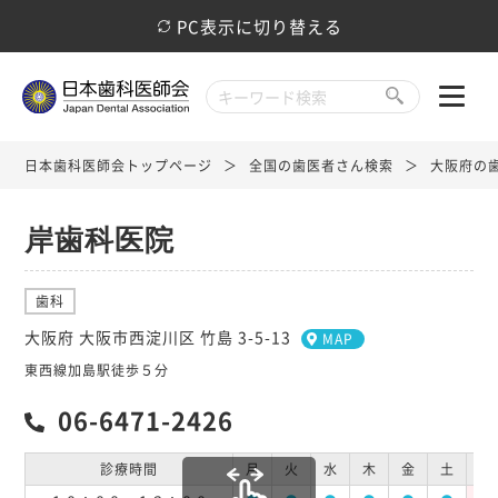
PC表示に切り替える
日本歯科医師会トップページ
全国の歯医者さん検索
大阪府の
岸歯科医院
歯科
大阪府 大阪市西淀川区 竹島 3-5-13
MAP
東西線加島駅徒歩５分
06-6471-2426
診療時間
月
火
水
木
金
土
日