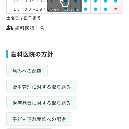
１０：００～１３：００
●
●
●
●
●
●
休
１５：００～１９：００
●
●
●
●
●
休
休
スクロールできます
土曜日は正午まで
歯科医師１名
歯科医院の方針
痛みへの配慮
衛生管理に対する取り組み
治療品質に対する取り組み
子ども連れ受診への配慮