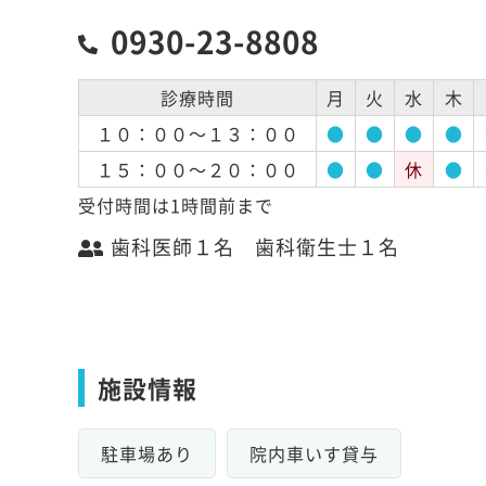
0930-23-8808
診療時間
月
火
水
木
１０：００～１３：００
●
●
●
●
１５：００～２０：００
●
●
休
●
受付時間は1時間前まで
歯科医師１名 歯科衛生士１名
施設情報
駐車場あり
院内車いす貸与