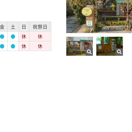
金
土
日
祝祭日
●
●
休
休
●
●
休
休