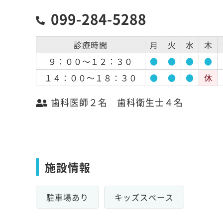
099-284-5288
診療時間
月
火
水
木
９：００～１２：３０
●
●
●
●
１４：００～１８：３０
●
●
●
休
歯科医師２名 歯科衛生士４名
施設情報
駐車場あり
キッズスペース