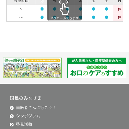
診療時間
月
火
水
木
金
土
日
～
●
●
●
●
●
●
休
～
●
●
●
●
●
●
休
スクロールできます
国民のみなさま
歯医者さんに行こう！
シンポジウム
啓発活動