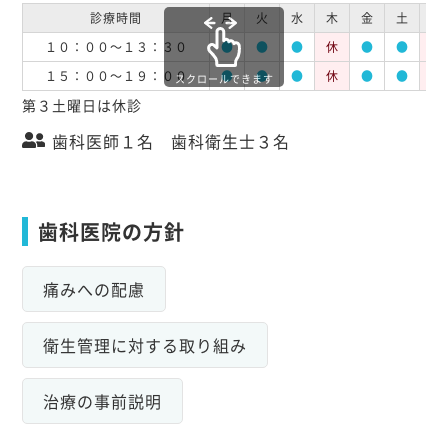
診療時間
月
火
水
木
金
土
日
１０：００～１３：３０
●
●
●
休
●
●
休
１５：００～１９：００
●
●
●
休
●
●
休
スクロールできます
第３土曜日は休診
歯科医師１名 歯科衛生士３名
歯科医院の方針
痛みへの配慮
衛生管理に対する取り組み
治療の事前説明