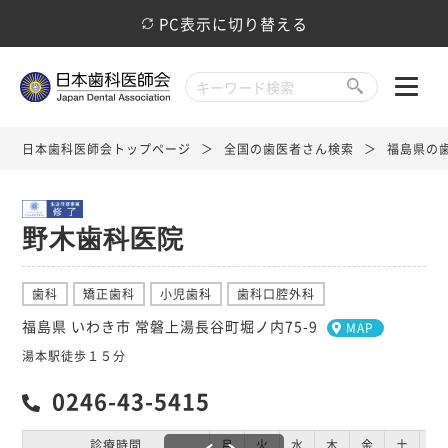
PC表示に切り替える
日本歯科医師会トップページ
全国の歯医者さん検索
福島県の
野木歯科医院
歯科
矯正歯科
小児歯科
歯科口腔外科
福島県 いわき市 常磐上湯長谷町堀ノ内75-9
MAP
湯本駅徒歩１５分
0246-43-5415
診療時間
月
火
水
木
金
土
日