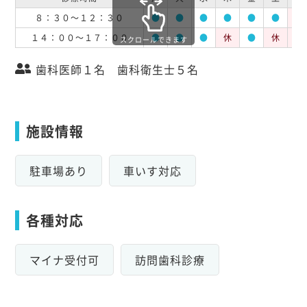
８：３０～１２：３０
●
●
●
●
●
●
休
１４：００～１７：００
●
●
●
休
●
休
休
スクロールできます
歯科医師１名 歯科衛生士５名
施設情報
駐車場あり
車いす対応
各種対応
マイナ受付可
訪問歯科診療