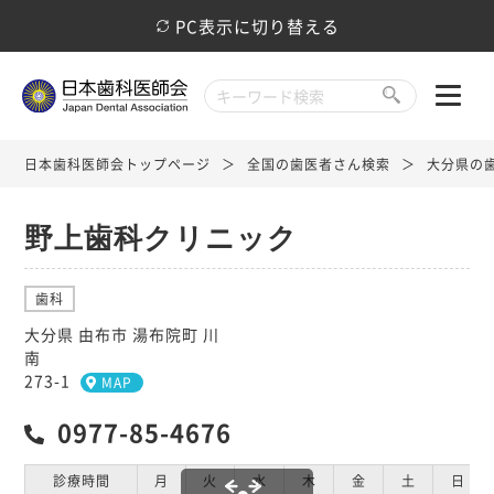
PC表示に切り替える
日本歯科医師会トップページ
全国の歯医者さん検索
大分県の
野上歯科クリニック
歯科
大分県 由布市 湯布院町 川
南
273-1
MAP
0977-85-4676
診療時間
月
火
水
木
金
土
日