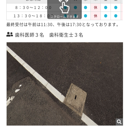
８：３０～１２：００
●
●
●
休
●
●
休
１３：３０～１８：００
●
●
●
休
●
●
休
スクロールできます
最終受付は午前は11:30、午後は17:30となっております。
歯科医師３名 歯科衛生士３名