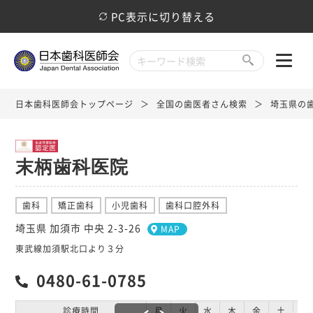
PC表示に切り替える
日本歯科医師会トップページ
全国の歯医者さん検索
埼玉県の
末柄歯科医院
歯科
矯正歯科
小児歯科
歯科口腔外科
埼玉県 加須市 中央 2-3-26
MAP
東武線加須駅北口より３分
0480-61-0785
診療時間
月
火
水
木
金
土
日