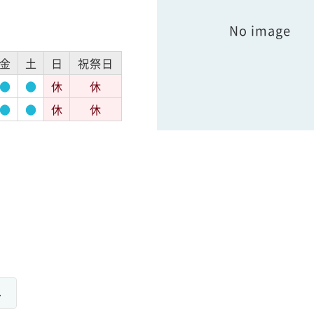
No image
金
土
日
祝祭日
●
●
休
休
●
●
休
休
み