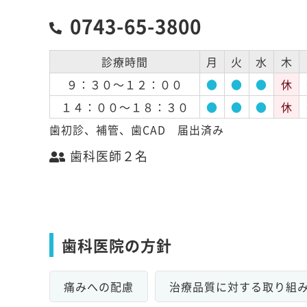
0743-65-3800
診療時間
月
火
水
木
９：３０～１２：００
●
●
●
休
１４：００～１８：３０
●
●
●
休
歯初診、補管、歯CAD 届出済み
歯科医師２名
歯科医院の方針
痛みへの配慮
治療品質に対する取り組