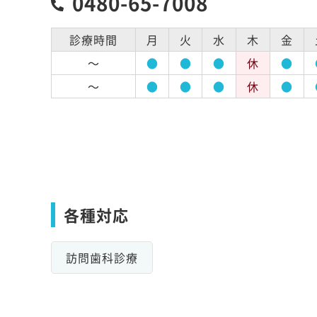
0480-65-7008
診療時間
月
火
水
木
金
～
●
●
●
休
●
～
●
●
●
休
●
各種対応
訪問歯科診療