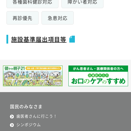
各種歯科健診対応
障がい者対応
再診優先
急患対応
施設基準届出項目等
国民のみなさま
歯医者さんに行こう！
シンポジウム