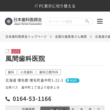
PC表示に切り替える
日本歯科医師会トップページ
全国の歯医者さん検索
北海道の
風間歯科医院
歯科
小児歯科
歯科口腔外科
北海道 増毛郡 増毛町畠中町1-22-2
MAP
沿岸バス 畠中町１丁目より徒歩１分
0164-53-1166
診療時間
月
火
水
木
金
土
日