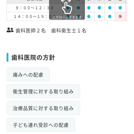
９：００～１２：３０
●
●
●
●
●
●
休
１４：００～１９：００
●
●
●
●
●
休
休
スクロールできます
歯科医師２名 歯科衛生士１名
歯科医院の方針
痛みへの配慮
衛生管理に対する取り組み
治療品質に対する取り組み
子ども連れ受診への配慮