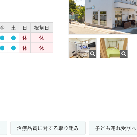
金
土
日
祝祭日
●
●
休
休
●
●
休
休
み
治療品質に対する取り組み
子ども連れ受診へ