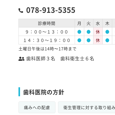
078-913-5355
診療時間
月
火
水
木
９：００～１３：００
●
●
休
●
１４：３０～１９：００
●
●
休
●
土曜日午後は14時〜17時まで
歯科医師３名 歯科衛生士６名
歯科医院の方針
痛みへの配慮
衛生管理に対する取り組