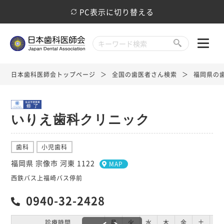
PC表示に切り替える
日本歯科医師会トップページ
全国の歯医者さん検索
福岡県の
いりえ歯科クリニック
歯科
小児歯科
福岡県 宗像市 河東 1122
MAP
西鉄バス上福崎バス停前
0940-32-2428
診療時間
月
火
水
木
金
土
日