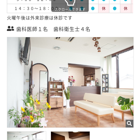
１４：３０～１８：００
●
●
●
休
●
休
休
スクロールできます
火曜午後は外来診療は休診です
歯科医師１名 歯科衛生士４名