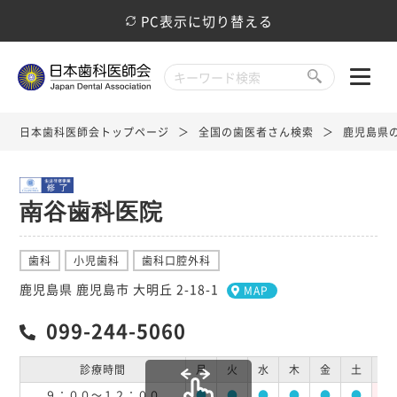
PC表示に切り替える
日本歯科医師会トップページ
全国の歯医者さん検索
鹿児島県
南谷歯科医院
歯科
小児歯科
歯科口腔外科
鹿児島県 鹿児島市 大明丘 2-18-1
MAP
099-244-5060
診療時間
月
火
水
木
金
土
日
９：００～１２：００
●
●
●
●
●
●
休