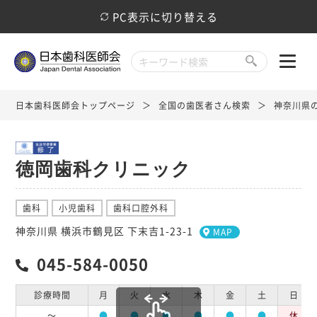
PC表示に切り替える
日本歯科医師会トップページ
全国の歯医者さん検索
神奈川県
徳岡歯科クリニック
歯科
小児歯科
歯科口腔外科
神奈川県 横浜市鶴見区 下末吉1-23-1
MAP
045-584-0050
診療時間
月
火
水
木
金
土
日
～
●
●
●
●
●
●
休