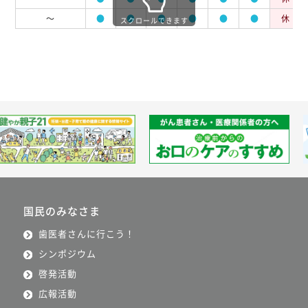
～
●
●
●
●
●
●
休
スクロールできます
国民のみなさま
歯医者さんに行こう！
シンポジウム
啓発活動
広報活動