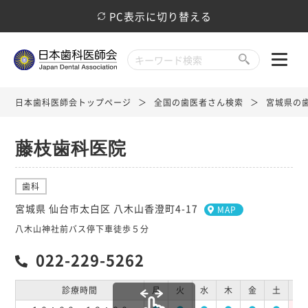
PC表示に切り替える
日本歯科医師会トップページ
全国の歯医者さん検索
宮城県の
藤枝歯科医院
歯科
宮城県 仙台市太白区 八木山香澄町4-17
MAP
八木山神社前バス停下車徒歩５分
022-229-5262
診療時間
月
火
水
木
金
土
日