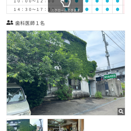
１０：００～１２：００
●
●
●
●
●
●
休
１４：３０～１７：３０
●
●
●
●
●
●
休
スクロールできます
歯科医師１名