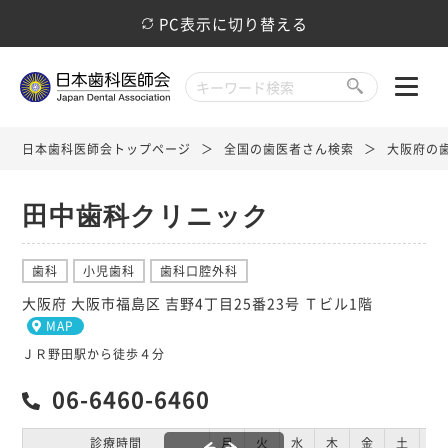
PC表示に切り替える
日本歯科医師会トップページ
全国の歯医者さん検索
大阪府の
田中歯科クリニック
歯科
小児歯科
歯科口腔外科
大阪府 大阪市福島区 吉野4丁目25番23号 Ｔビル1階
MAP
ＪＲ野田駅から徒歩４分
06-6460-6460
診療時間
月
火
水
木
金
土
日