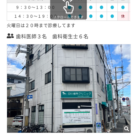
９：３０～１３：００
●
●
●
●
●
●
休
１４：３０～１９：００
●
●
●
●
●
休
休
スクロールできます
火曜日は２０時まで診療してます
歯科医師３名 歯科衛生士６名