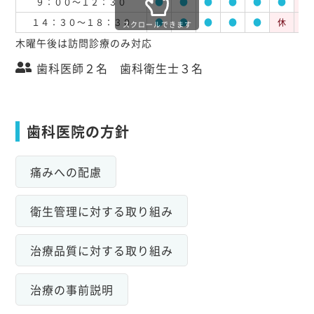
９：００～１２：３０
●
●
●
●
●
●
休
１４：３０～１８：３０
●
●
●
●
●
休
休
スクロールできます
木曜午後は訪問診療のみ対応
歯科医師２名 歯科衛生士３名
歯科医院の方針
痛みへの配慮
衛生管理に対する取り組み
治療品質に対する取り組み
治療の事前説明