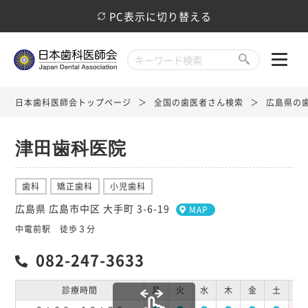
PC表示に切り替える
日本歯科医師会トップページ
全国の歯医者さん検索
広島県の
津田歯科医院
歯科
矯正歯科
小児歯科
広島県 広島市中区 大手町 3-6-19
MAP
中電前駅 徒歩３分
082-247-3633
診療時間
月
火
水
木
金
土
日