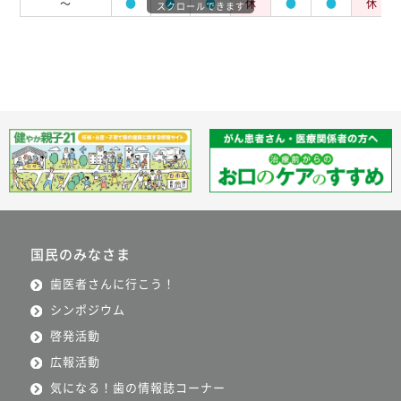
～
●
●
●
休
●
●
休
スクロールできます
国民のみなさま
歯医者さんに行こう！
シンポジウム
啓発活動
広報活動
気になる！歯の情報誌コーナー