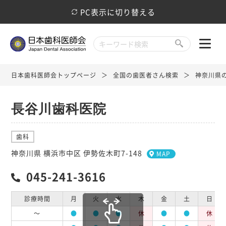
PC表示に切り替える
日本歯科医師会トップページ
全国の歯医者さん検索
神奈川県
長谷川歯科医院
歯科
神奈川県 横浜市中区 伊勢佐木町7-148
MAP
045-241-3616
診療時間
月
火
水
木
金
土
日
～
●
●
●
休
●
●
休