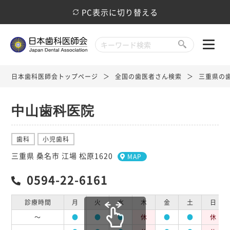
PC表示に切り替える
日本歯科医師会トップページ
全国の歯医者さん検索
三重県の
中山歯科医院
歯科
小児歯科
三重県 桑名市 江場 松原1620
MAP
0594-22-6161
診療時間
月
火
水
木
金
土
日
～
●
●
●
休
●
●
休