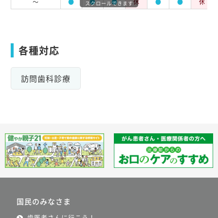
～
●
●
●
休
●
●
休
スクロールできます
各種対応
訪問歯科診療
国民のみなさま
歯医者さんに行こう！