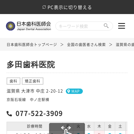
PC表示に切り替える
日本歯科医師会トップページ
全国の歯医者さん検索
滋賀県の
多田歯科医院
歯科
矯正歯科
滋賀県 大津市 中庄 2-20-12
MAP
京阪石坂線 中ノ庄駅横
077-522-3909
診療時間
月
火
水
木
金
土
日