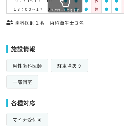
９：３０～１２：００
●
●
●
休
●
●
休
１３：００～１７：００
●
●
●
休
●
●
休
スクロールできます
歯科医師１名 歯科衛生士３名
施設情報
男性歯科医師
駐車場あり
一部個室
各種対応
マイナ受付可