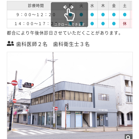
診療時間
月
火
水
木
金
土
日
９：００～１２：２０
●
●
●
●
●
●
休
１４：００～１７：２０
●
●
●
●
●
休
休
スクロールできます
都合により午後休診日させていただくことがあります。
歯科医師２名 歯科衛生士３名