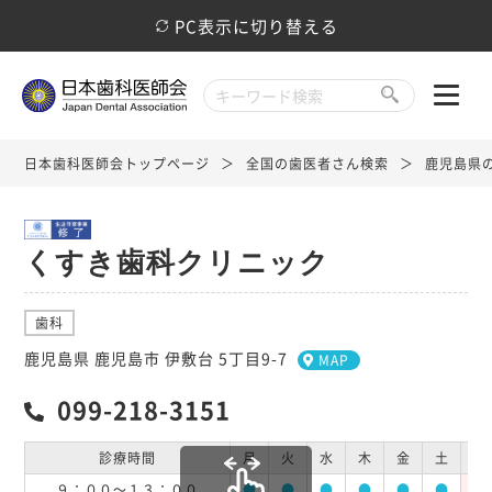
PC表示に切り替える
日本歯科医師会トップページ
全国の歯医者さん検索
鹿児島県
くすき歯科クリニック
歯科
鹿児島県 鹿児島市 伊敷台 5丁目9-7
MAP
099-218-3151
診療時間
月
火
水
木
金
土
日
９：００～１３：００
●
●
●
●
●
●
休