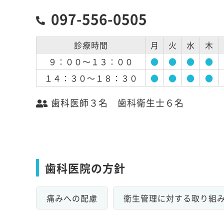
097-556-0505
診療時間
月
火
水
木
９：００～１３：００
●
●
●
●
１４：３０～１８：３０
●
●
●
●
歯科医師３名 歯科衛生士６名
歯科医院の方針
痛みへの配慮
衛生管理に対する取り組