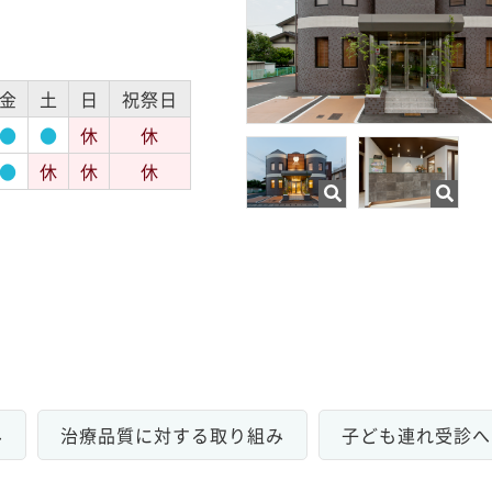
金
土
日
祝祭日
●
●
休
休
●
休
休
休
み
治療品質に対する取り組み
子ども連れ受診へ