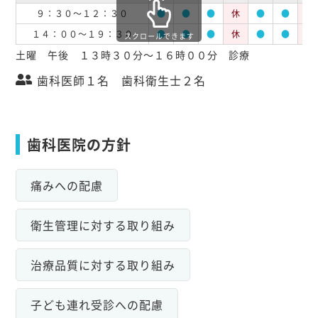
９：３０～１２：３０
●
●
●
休
●
●
休
１４：００～１９：３０
●
●
●
休
●
●
休
スクロールできます
土曜 午後 １３時３０分～１６時００分 診療
歯科医師１名 歯科衛生士２名
歯科医院の方針
痛みへの配慮
衛生管理に対する取り組み
治療品質に対する取り組み
子ども連れ受診への配慮