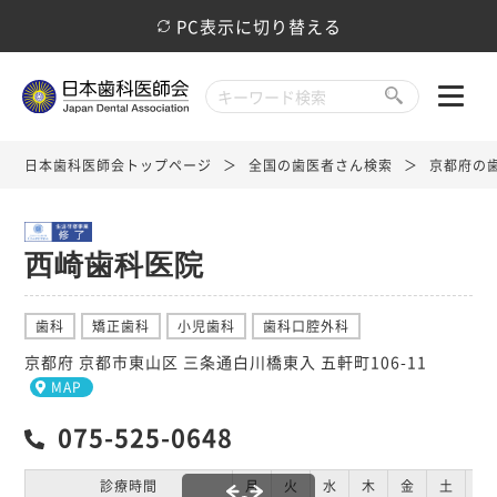
PC表示に切り替える
日本歯科医師会トップページ
全国の歯医者さん検索
京都府の
西崎歯科医院
歯科
矯正歯科
小児歯科
歯科口腔外科
京都府 京都市東山区 三条通白川橋東入 五軒町106-11
MAP
075-525-0648
診療時間
月
火
水
木
金
土
日