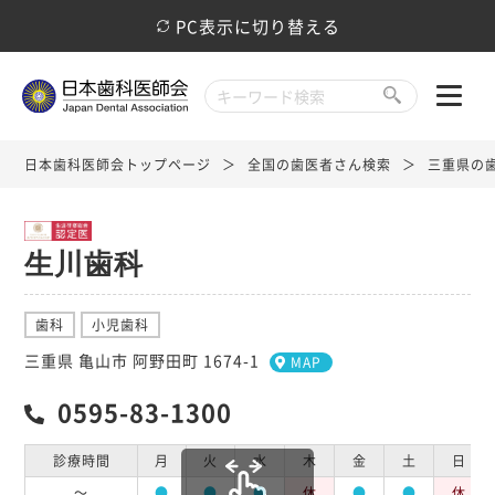
PC表示に切り替える
日本歯科医師会トップページ
全国の歯医者さん検索
三重県の
生川歯科
歯科
小児歯科
三重県 亀山市 阿野田町 1674-1
MAP
0595-83-1300
診療時間
月
火
水
木
金
土
日
～
●
●
●
休
●
●
休