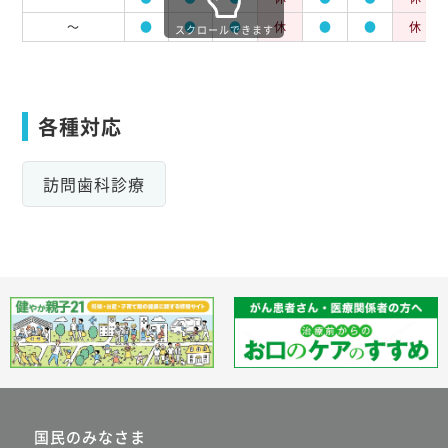
～
●
●
●
休
●
●
休
スクロールできます
各種対応
訪問歯科診療
国民のみなさま