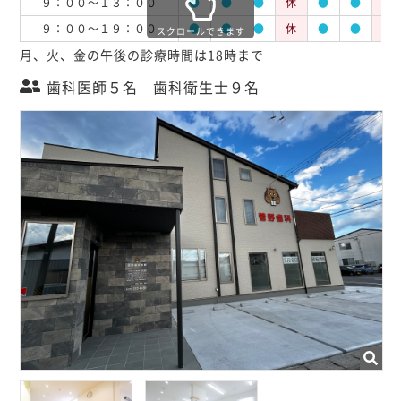
９：００～１３：００
●
●
●
休
●
●
休
９：００～１９：００
●
●
●
休
●
●
休
スクロールできます
月、火、金の午後の診療時間は18時まで
歯科医師５名 歯科衛生士９名