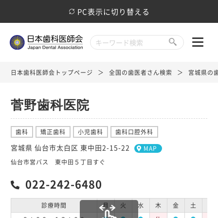
PC表示に切り替える
日本歯科医師会トップページ
全国の歯医者さん検索
宮城県の
菅野歯科医院
歯科
矯正歯科
小児歯科
歯科口腔外科
宮城県 仙台市太白区 東中田2-15-22
MAP
仙台市営バス 東中田５丁目すぐ
022-242-6480
診療時間
月
火
水
木
金
土
日