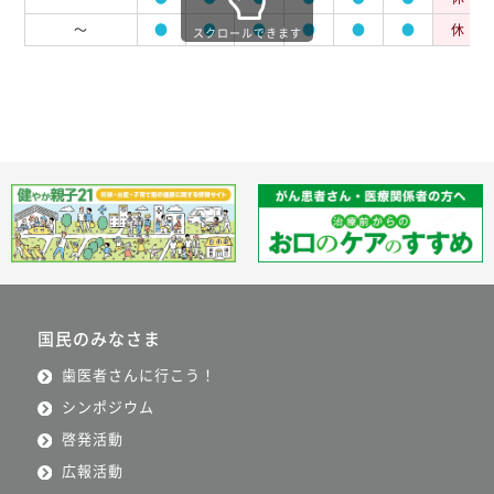
～
●
●
●
●
●
●
休
スクロールできます
国民のみなさま
歯医者さんに行こう！
シンポジウム
啓発活動
広報活動