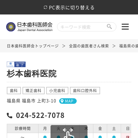
PC表示に切り替える
日本歯科医師会トップページ
全国の歯医者さん検索
福島県の
杉本歯科医院
歯科
矯正歯科
小児歯科
歯科口腔外科
福島県 福島市 上町3-10
MAP
024-522-7078
診療時間
月
火
水
木
金
土
日
～
●
●
●
●
●
●
休