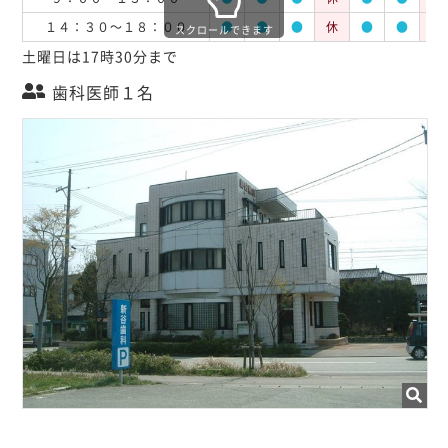
１４：３０～１８：００
●
●
●
休
●
●
休
スクロールできます
土曜日は17時30分まで
歯科医師１名