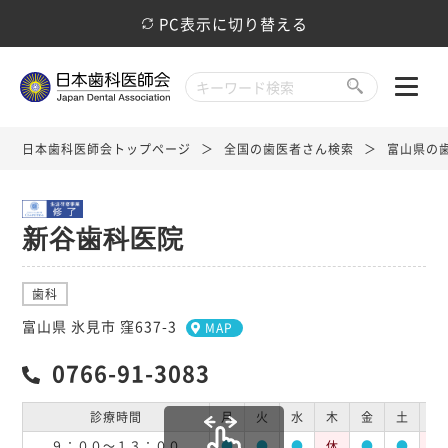
PC表示に切り替える
日本歯科医師会トップページ
全国の歯医者さん検索
富山県の
新谷歯科医院
歯科
富山県 氷見市 窪637-3
MAP
0766-91-3083
診療時間
月
火
水
木
金
土
日
９：００～１３：００
●
●
●
休
●
●
休