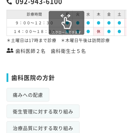
092-943-6100
診療時間
月
火
水
木
金
土
日
９：００～１２：３０
●
●
●
●
●
●
休
１４：００～１８：３０
●
●
●
休
●
●
休
スクロールできます
＊土曜日は17時まで診療 ＊木曜日午後は訪問診療
歯科医師２名 歯科衛生士５名
歯科医院の方針
痛みへの配慮
衛生管理に対する取り組み
治療品質に対する取り組み