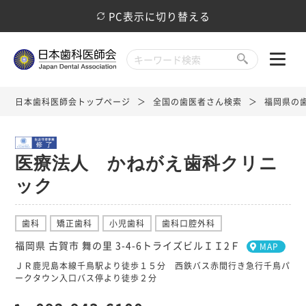
PC表示に切り替える
日本歯科医師会トップページ
全国の歯医者さん検索
福岡県の
医療法人 かねがえ歯科クリニ
ック
歯科
矯正歯科
小児歯科
歯科口腔外科
福岡県 古賀市 舞の里 3-4-6トライズビルＩＩ2Ｆ
MAP
ＪＲ鹿児島本線千鳥駅より徒歩１５分 西鉄バス赤間行き急行千鳥パ
ークタウン入口バス停より徒歩２分