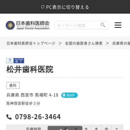
PC表示に切り替える
日本歯科医師会トップページ
全国の歯医者さん検索
兵庫県の
松井歯科医院
歯科
兵庫県 西宮市 馬場町 4-18
MAP
阪神西宮駅徒歩３分
0798-26-3464
診療時間
月
火
水
木
金
土
日