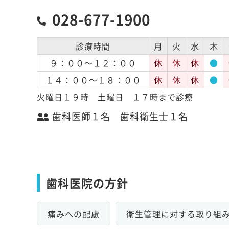
028-677-1900
診療時間
月
火
水
木
９：００～１２：００
休
休
休
●
１４：００～１８：００
休
休
休
●
火曜日１９時 土曜日 １７時まで診療
歯科医師１名 歯科衛生士１名
歯科医院の方針
痛みへの配慮
衛生管理に対する取り組