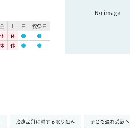
No image
金
土
日
祝祭日
休
休
●
●
休
休
●
●
み
治療品質に対する取り組み
子ども連れ受診へ