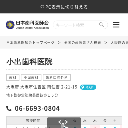
PC表示に切り替える
日本歯科医師会トップページ
全国の歯医者さん検索
大阪府の
小出歯科医院
歯科
小児歯科
歯科口腔外科
大阪府 大阪市住吉区 南住吉 2-21-15
MAP
地下鉄御堂筋線長居徒歩１５分
06-6693-0804
診療時間
月
火
水
木
金
土
日