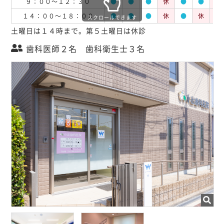
９：００～１２：３０
●
●
●
休
●
●
休
１４：００～１８：００
●
●
●
休
●
休
休
スクロールできます
土曜日は１４時まで。第５土曜日は休診
歯科医師２名 歯科衛生士３名