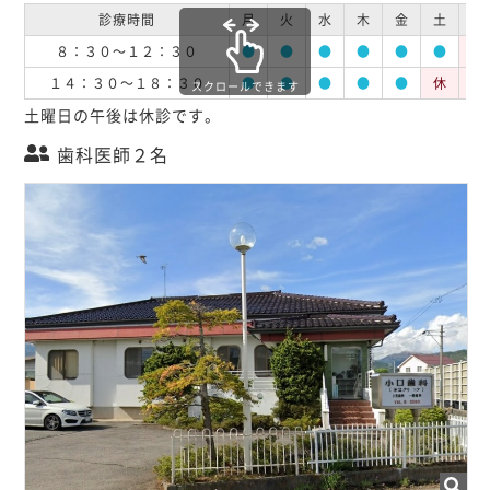
診療時間
月
火
水
木
金
土
日
８：３０～１２：３０
●
●
●
●
●
●
休
１４：３０～１８：３０
●
●
●
●
●
休
休
スクロールできます
土曜日の午後は休診です。
歯科医師２名