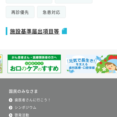
再診優先
急患対応
施設基準届出項目等
国民のみなさま
歯医者さんに行こう！
シンポジウム
啓発活動