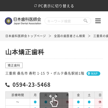
PC表示に切り替える
日本歯科医師会トップページ
全国の歯医者さん検索
三重県の
山本矯正歯科
矯正歯科
三重県 桑名市 寿町 1-15 ラ・ポルテ桑名駅前1階
MAP
0594-23-5468
診療時間
月
火
水
木
金
土
日
～
●
●
休
休
●
●
休