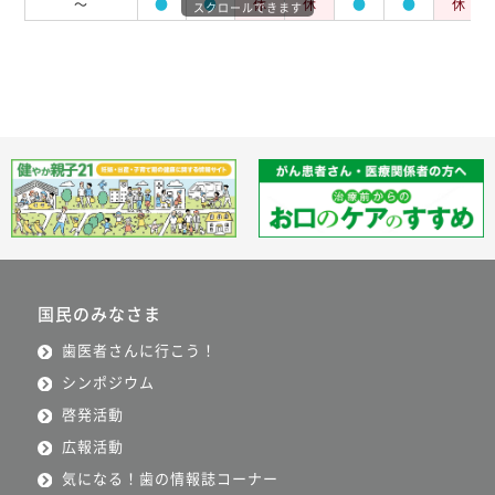
～
●
●
休
休
●
●
休
スクロールできます
国民のみなさま
歯医者さんに行こう！
シンポジウム
啓発活動
広報活動
気になる！歯の情報誌コーナー