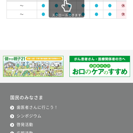
～
●
●
●
●
●
●
休
～
●
●
●
●
●
●
休
スクロールできます
国民のみなさま
歯医者さんに行こう！
シンポジウム
啓発活動
広報活動