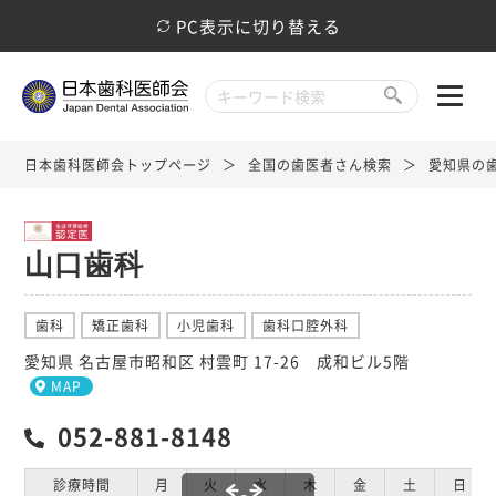
PC表示に切り替える
日本歯科医師会トップページ
全国の歯医者さん検索
愛知県の
山口歯科
歯科
矯正歯科
小児歯科
歯科口腔外科
愛知県 名古屋市昭和区 村雲町 17-26 成和ビル5階
MAP
052-881-8148
診療時間
月
火
水
木
金
土
日