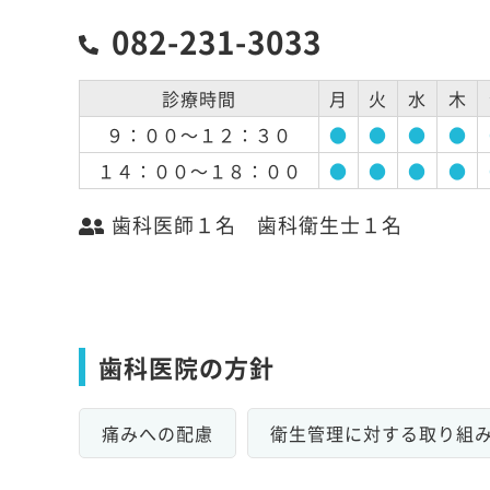
082-231-3033
診療時間
月
火
水
木
９：００～１２：３０
●
●
●
●
１４：００～１８：００
●
●
●
●
歯科医師１名 歯科衛生士１名
歯科医院の方針
痛みへの配慮
衛生管理に対する取り組