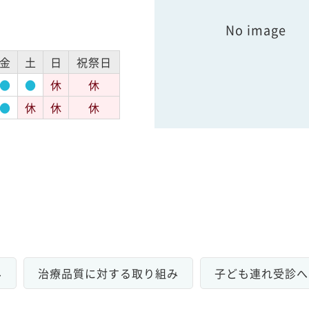
No image
金
土
日
祝祭日
●
●
休
休
●
休
休
休
み
治療品質に対する取り組み
子ども連れ受診へ