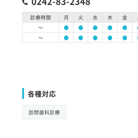
0242-83-2348
診療時間
月
火
水
木
金
～
●
●
●
●
●
～
●
●
●
●
●
各種対応
訪問歯科診療