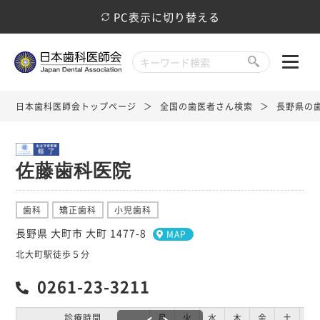
PC表示に切り替える
日本歯科医師会トップページ
全国の歯医者さん検索
長野県の
佐藤歯科医院
歯科
矯正歯科
小児歯科
長野県 大町市 大町 1477-8
MAP
北大町駅徒歩５分
0261-23-3211
診療時間
月
火
水
木
金
土
日