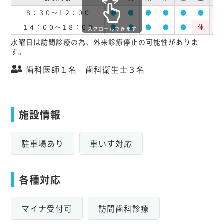
８：３０～１２：００
●
●
●
●
●
●
休
１４：００～１８：００
●
●
●
●
●
休
休
スクロールできます
水曜日は訪問診療の為、外来診療停止の可能性がありま
す。
歯科医師１名 歯科衛生士３名
施設情報
駐車場あり
車いす対応
各種対応
マイナ受付可
訪問歯科診療