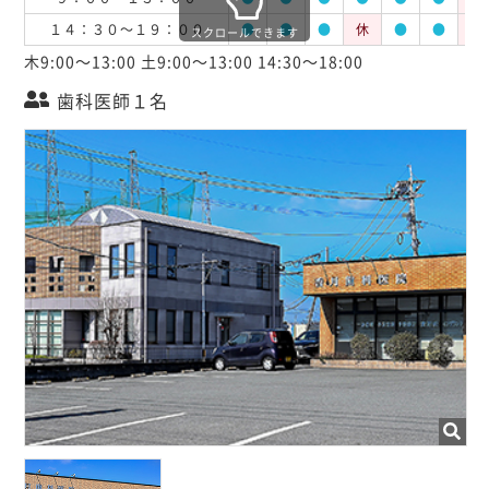
１４：３０～１９：００
●
●
●
休
●
●
休
スクロールできます
木9:00～13:00 土9:00～13:00 14:30～18:00
歯科医師１名