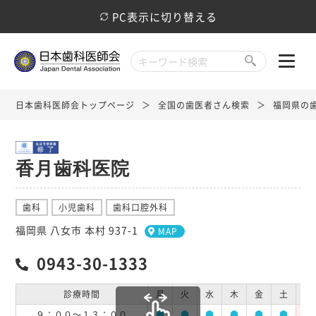
PC表示に切り替える
日本歯科医師会トップページ
全国の歯医者さん検索
福岡県の
香月歯科医院
歯科
小児歯科
歯科口腔外科
福岡県 八女市 本村 937-1
MAP
0943-30-1333
診療時間
月
火
水
木
金
土
日
９：００～１３：００
●
●
●
●
●
●
休