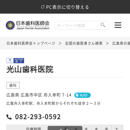
PC表示に切り替える
日本歯科医師会トップページ
全国の歯医者さん検索
広島県の
光山歯科医院
歯科
広島県 広島市中区 舟入幸町 7-14
MAP
広電舟入幸町駅、舟入本町駅からそれぞれ徒歩２～３分
082-293-0592
診療時間
月
火
水
木
金
土
日