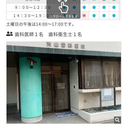
９：００～１２：３０
●
●
●
●
●
●
休
１４：３０～１９：００
●
●
休
●
●
●
休
スクロールできます
土曜日の午後は14:00～17:00です。
歯科医師１名 歯科衛生士１名