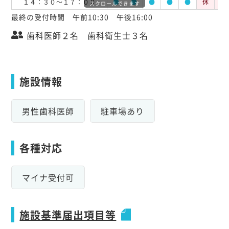
１４：３０～１７：００
●
●
●
●
●
休
休
スクロールできます
最終の受付時間 午前10:30 午後16:00
歯科医師２名 歯科衛生士３名
施設情報
男性歯科医師
駐車場あり
各種対応
マイナ受付可
施設基準届出項目等