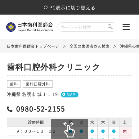
PC表示に切り替える
日本歯科医師会トップページ
全国の歯医者さん検索
沖縄県の
歯科口腔外科クリニック
歯科
歯科口腔外科
沖縄県 名護市 城 1-1-19
MAP
0980-52-2155
診療時間
月
火
水
木
金
土
日
９：００～１３：００
●
●
●
●
●
休
休