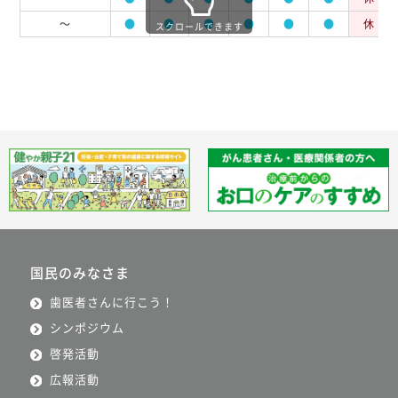
～
●
●
●
●
●
●
休
スクロールできます
国民のみなさま
歯医者さんに行こう！
シンポジウム
啓発活動
広報活動