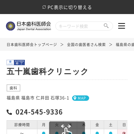
PC表示に切り替える
日本歯科医師会トップページ
全国の歯医者さん検索
福島県の
五十嵐歯科クリニック
歯科
福島県 福島市 仁井田 石塚36-1
MAP
024-545-9336
診療時間
月
火
水
木
金
土
日
～
●
●
●
●
●
●
休